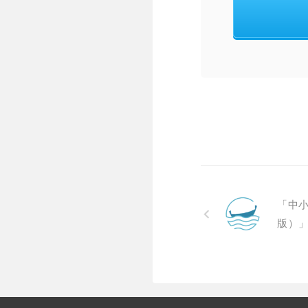
「中小
版）