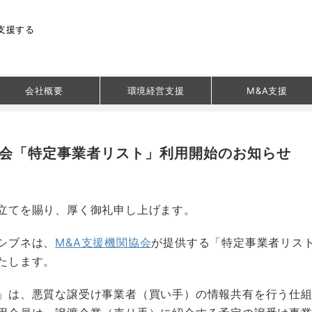
支援する
会社概要
環境経営支援
M&A支援
協会「特定事業者リスト」利用開始のお知らせ
立てを賜り、厚く御礼申し上げます。
シブネは、
M&A支援機関協会
が提供する「特定事業者リス
たします。
」は、悪質な譲受け事業者（買い手）の情報共有を行う仕