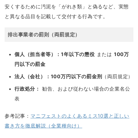
安くするために汚泥を「がれき類」と偽るなど、実態
と異なる品目を記載して交付する行為です。
排出事業者の罰則（両罰規定）
個人（担当者等）：1年以下の懲役
または
100万
円以下の罰金
法人（会社）：100万円以下の罰金刑
（両罰規定）
行政処分：
勧告、および従わない場合の企業名公
表
参考記事：
マニフェストのよくあるミス10選と正しい
書き方を徹底解説（全業種向け）