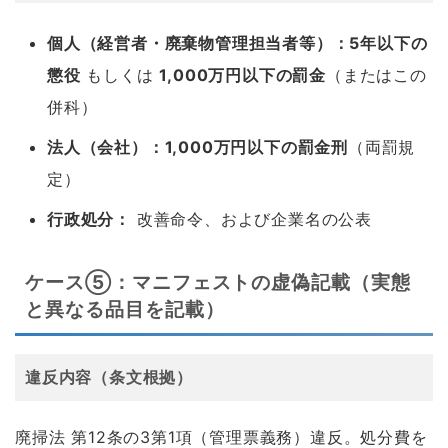
個人（経営者・廃棄物管理担当者等）：5年以下の
懲役
もしくは
1,000万円以下の罰金
（またはこの
併科）
法人（会社）：1,000万円以下の罰金刑
（両罰規
定）
行政処分：
改善命令、および企業名の公表
ケース⑤：マニフェストの虚偽記載（実態
と異なる品目を記載）
違反内容（条文根拠）
廃掃法 第12条の3第1項（管理票義務）違反。処分費を