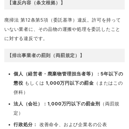
【違反内容（条文根拠）】
廃掃法 第12条第5項（委託基準）違反。許可を持って
いない業者に、その品物の運搬や処理を委託したこと
に対する違反です。
【排出事業者の罰則（両罰規定）】
個人（経営者・廃棄物管理担当者等）：5年以下の
懲役
もしくは
1,000万円以下の罰金
（またはこの
併科）
法人（会社）：1,000万円以下の罰金刑
（両罰規
定）
行政処分：
改善命令、および企業名の公表