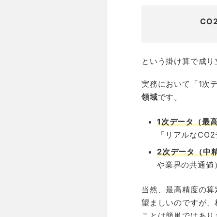
CO
という掛け算で成り
実務において「1次
領域
です。
1次データ（最
「リアルなCO
2次データ（中
や業界の共通値
当然、最高精度の算
望ましいのですが、
ことは簡単ではあり