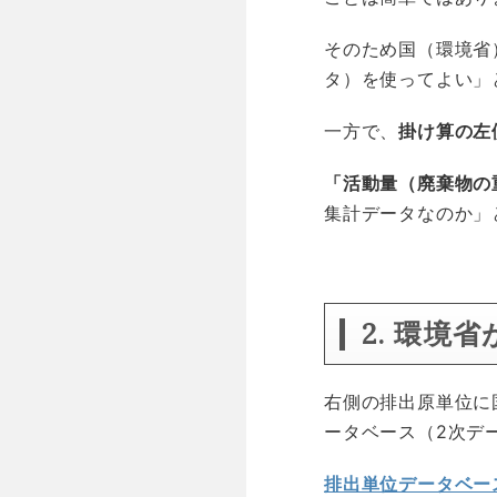
そのため国（環境省
タ）を使ってよい」
一方で、
掛け算の左
「活動量（廃棄物の
集計データなのか」
空白
2. 環境
右側の排出原単位に
ータベース（2次デ
排出単位データベー