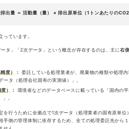
2排出量 ＝ 活動量（量） × 排出原単位（1トンあたりのCO
立っています。
データ」「2次データ」という概念が存在するのは、主に
右
高精度）
：
委託している処理業者が、廃棄物の種類や処理内
2データ（処理会社固有の実測値）」。
精度）
：
環境省などのデータベースに載っている「国内の平
）」。
定を行うために全拠点で1次データ（処理業者の固有原単位
相手側の管理体制に依存するため、全ての処理委託先から
ません。