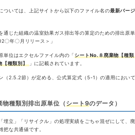
については、上記サイトから以下のファイル名の
最新バー
を通じた組織の温室効果ガス排出等の算定のための排出原単位デ
202〇年〇月リリース＞」
原単位はエクセルファイル内の「
シートNo.８廃棄物【種
棄物【種類別】
」に記載されています。
（2.5.2節）が定める、公式算定式（5-1）の適用におい
棄物種類別排出原単位（
シート9
のデータ）
「埋立」「リサイクル」の処理実績をごちゃ混ぜにして、
雑把な共通値です。