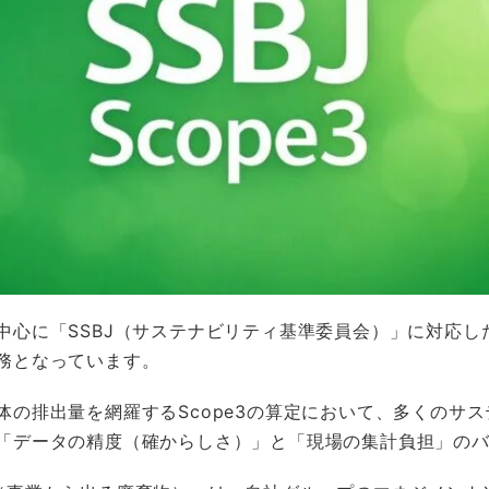
中心に「SSBJ（サステナビリティ基準委員会）」に対応し
務となっています。
体の排出量を網羅するScope3の算定において、多くのサ
「データの精度（確からしさ）」と「現場の集計負担」の