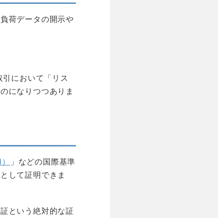
境負荷データの開示や
取引において「リス
ものになりつつありま
ll）
」などの国際基準
値として証明できま
認証という絶対的な証