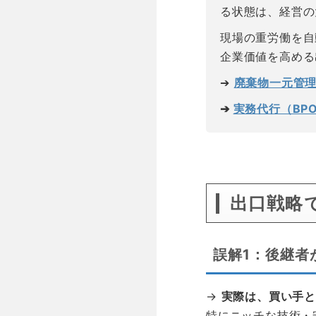
る状態は、経営の
現場の重労働を自
企業価値を高める
➔
廃棄物一元管
➔
実務代行（BP
空白
出口戦略
誤解1：後継者
→
実際は、買い手
特にニッチな技術・