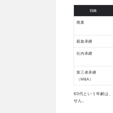
戦略
廃業
親族承継
社内承継
第三者承継
（M&A）
60代という年齢は
せん。
空白